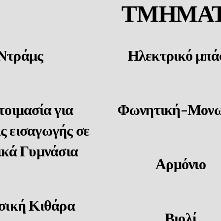
ΤΜΗΜΑ
Ντράμς
Ηλεκτρικό μπά
οιμασία για
Φωνητική-Μονω
ις εισαγωγής σε
κά Γυμνάσια
Αρμόνιο
σική Κιθάρα
Βιολί