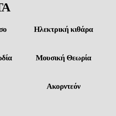
ΤΑ
σο
Ηλεκτρική κιθάρα
δία
Μουσική Θεωρία
Ακορντεόν